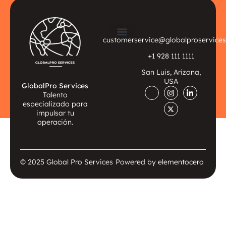
customerservice@globalproservices
Sectores de Especialización
Cumplimiento Legal
+1 928 111 1111
San Luis, Arizona,
USA
GlobalPro Services
Talento
especializado para
impulsar tu
operación.
© 2025 Global Pro Services
Powered by elementocero